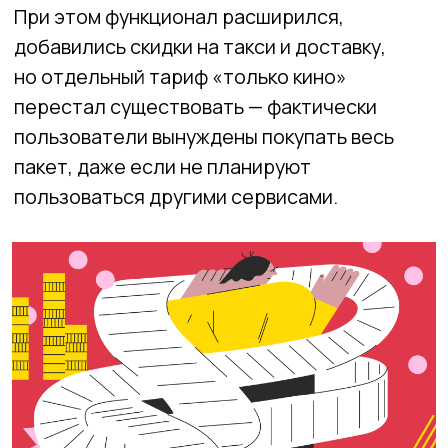
на 100%, причем 30% пришлись только
на последний год.
Но «Яндекс.Плюс» и Okko — не единственные,
кто поднял цены. Системный характер роста
виден на примере других популярных
сервисов.
Почему цены растут — наше
предположение
Рынок насытился, демпинг перестал быть
эффективным. Уход западных игроков,
например, Netflix и Spotify, снизил
конкуренцию и
позволил российским
сервисам диктовать условия.
Они больше