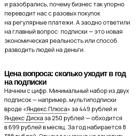
Минимальный набор Яндекса
Я.Плюс
+
Я.Диск
=
8 388 р.
499 рублей/месяц
250 рублей/месяц
в год
Расширенный сценарий выглядит иначе.
Добавляем к этому набору подписки
на отдельный онлайн-кинотеатр вроде
Okko
за 399 рублей и
аудиокниги
за 199 рублей.