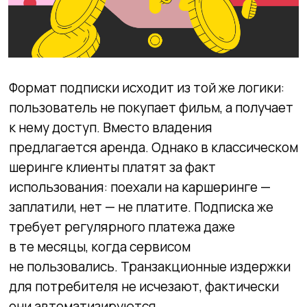
одним из первых.
Я подтверждаю ознакомление с
Политикой
Дата материала:
весна
2026
конфиденциальности
и даю
Cогласие
на обработку моих персональных данных
Вернуться к статьям
Даю
Согласие
на получение уведомлений
в форме рассылки
Жду письмо
© ИП Абибуллаева Э.Э. Все права защищены
ИНН 233710163987 и ОГРНИП 318237500287753
*Компания Meta Platforms Inc. признана экстремистской
организацией, ее деятельность на территории России
запрещена
Создание сайтов: @imarketina