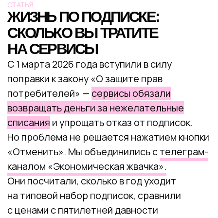
Они посчитали, сколько в год уходит
на типовой набор подписок, сравнили
с ценами с пятилетней давности
и разобрались, почему бизнес так упорно
переводит нас с разовых покупок
на регулярные платежи. А заодно ответили
на главный вопрос: подписки — это новая
экономическая реальность или способ
разводить людей на деньги.
Цена вопроса: сколько уходит в год
на подписки
Начнем с цифр. Минимальный набор из двух
подписок — например, мультиподписки
вроде «
Яндекс.Плюса
» за 449 рублей и
Яндекс Диска
за 250 рублей — обходится
в 699 рублей в месяц. За год набирается 8
388 рублей. Эту сумму можно не заметить,
потому что списания происходят мелкими
долями.