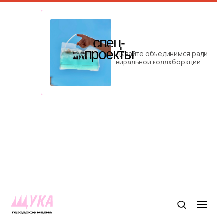
спец-
проекты
Давайте объединимся ради
виральной коллаборации