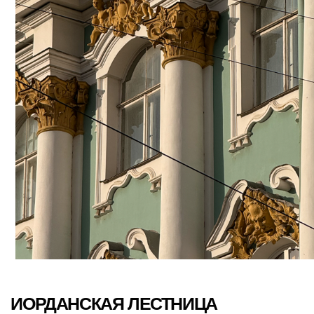
Иорданская лестница. Фото: WOW! Питер
ФЕЛЬДМАРШАЛЬСКИЙ ЗАЛ
После парадной лестницы, золота и огней
этот зал кажется более скромным.
И не случайно. Он призван напомнить
о военной мощи державы. На стенах —