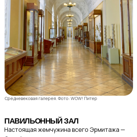
перестроен под здание театра, но первые
этажи до сих пор помнят императора.
Дворец даже можно посетить, вход —
с Дворцовой набережной (мы потеряли
смысл слова «дворец» после этого абзаца).