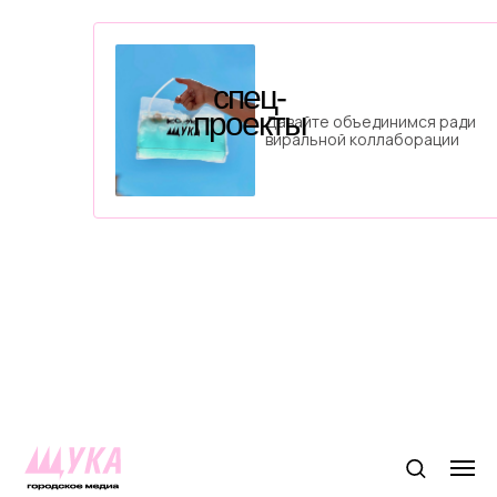
спец-
проекты
Давайте объединимся ради
виральной коллаборации