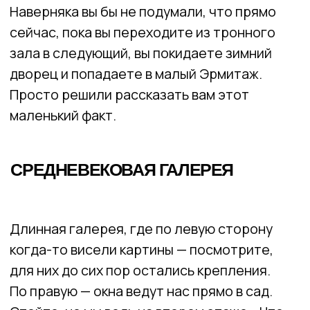
Проходите дальше. Мы оказались уже
в третьем здании — большой или старый
Эрмитаж. Его фасады тянутся вдоль
набережной Невы. Преимущественно здесь
находится коллекция итальянской
живописи — от раннего Возрождения
до барокко. Есть зал, в котором
мы не можем не остановиться. Здесь
находится настоящее сокровище
Эрмитажа — две работы Леонардо,
Мадонна Бенуа и Мадонна Литта.