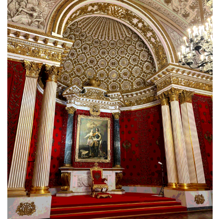
Галерея героев войны 1812 года. Фото: WOW! Питер
ГЕОРГИЕВСКИЙ ЗАЛ
Главное помещение всей империи —
большой тронный зал. Паркет по орнаменту
перекликается с потолком. Колонны
выполнены из натурального белого
мрамора. Величественные люстры сделаны
из настоящей бронзы. В центре — обитый
красным бархатом трон. Кстати,
в советское время на его месте висела
карта СССР из драгоценных
и полудрагоценных камней. Увидеть
сегодня ее можно в геологическом музее.