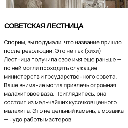
Лоджия Рафаэля. Фото: WOW! Питер
В центральной части лоджий находятся
двери, ведущие в просветы. Это три
просторных зала в единой стилистике:
красноватые стены, предметы из лазурита
и малахита, потолок с верхним светом.
Все это — ради идеальных условий для
просмотра живописи. В просветах можно
увидеть итальянцев и испанцев. Собранные
работы точно стоят вашего внимания.