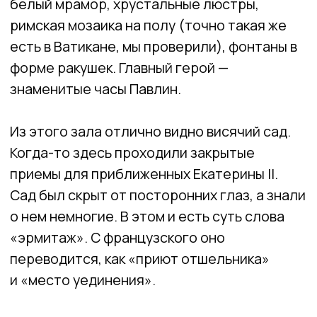
Фойе эрмитажного театра. Фото: WOW! Питер
ЛОДЖИИ РАФАЭЛЯ
Пасмурным ноябрьским вечером
императрица Екатерина рассматривала
гравюры ватиканских лоджий.
Они привлекли правительницу настолько,
что вскоре Джакомо Кваренги было
поручено отправляться в Италию. Задача
была скопировать (с разрешения, конечно
же) ватиканские лоджии и с точностью
перенести в Петербург.
Результат мы видим сегодня —
от оригинала почти не отличить.