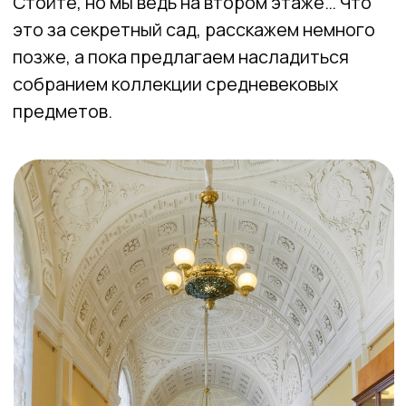
Зал Леонардо да Винчи. Фото: WOW! Питер
Отправляемся далее по анфиладе
и попадаем в угловой зал. Он выходит
на Неву, на зимнюю канавку
и на трехэтажное здание с зеленоватым
фасадом и скульптурой. Это эрмитажный
театр, который хранит один секрет. Сейчас
расскажем. Проходите в следующий зал
и поворачивайте налево.
ФОЙЕ ЭРМИТАЖНОГО ТЕАТРА
Мы оказались в фойе. Если взглянуть
на фасад театра слева от канавки,
вы увидите два этажа, которые выделены
желтым цветом, и окна с мелкой
расстекловкой. Когда-то здесь находился
зимний дворец Петра I. Позднее он был