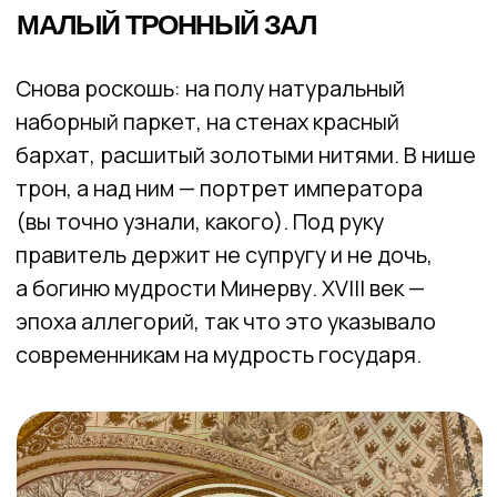
повторения. Возможно, ваше внимание
привлекли рамы с зеленым сукном.
Раскроем секрет: это участники войны,
которые не дожили до момента написания
портретов. Рамы с их именами находятся
на своих местах среди однополчан.