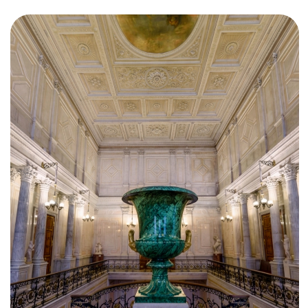
Просветы. Фото: WOW! Питер
ПРОГРАММА
ПОД
ЗВЕЗДОЧКОЙ
Уважаем ваше решение продолжить обзор.
Если вы не против Рембрандта, Рубенса,
Ван Дейка — пройдите еще вдоль всех
просветов, чтобы прогуляться по залам