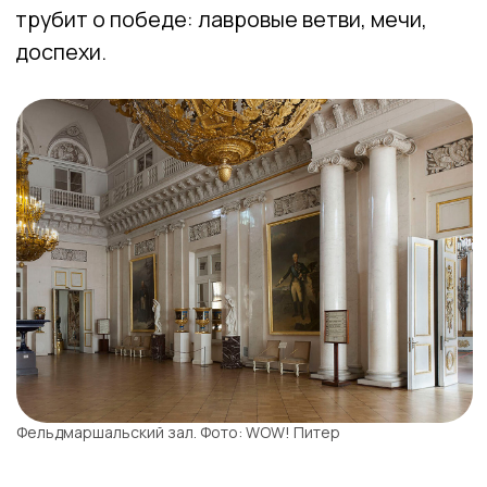
вынуждена прощаться с гостями.
Гербовый зал. Фото: WOW! Питер
ГАЛЕРЕЯ ГЕРОЕВ ВОЙНЫ
1812 ГОДА
Здесь более 300 портретов, которые
написал один человек — талантливый
портретист Джордж Доу. Приглядитесь:
каждый образ уникален, ни одного точного