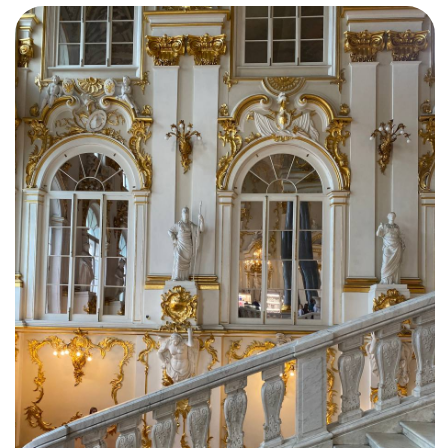
наборный паркет, на стенах красный
бархат, расшитый золотыми нитями. В нише
трон, а над ним — портрет императора
(вы точно узнали, какого). Под руку
правитель держит не супругу и не дочь,
а богиню мудрости Минерву. XVIII век —
эпоха аллегорий, так что это указывало
современникам на мудрость государя.