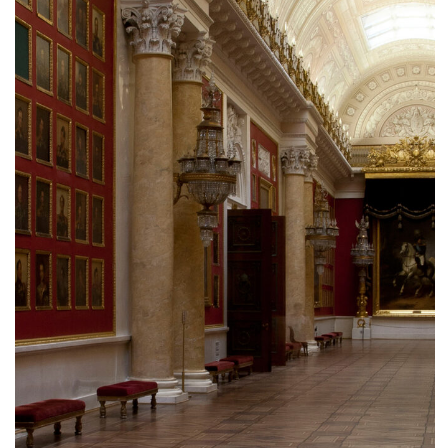
Из этого зала отлично видно висячий сад.
Когда-то здесь проходили закрытые
приемы для приближенных Екатерины II.
Сад был скрыт от посторонних глаз, а знали
о нем немногие. В этом и есть суть слова
«эрмитаж». С французского оно
переводится, как «приют отшельника»
и «место уединения».