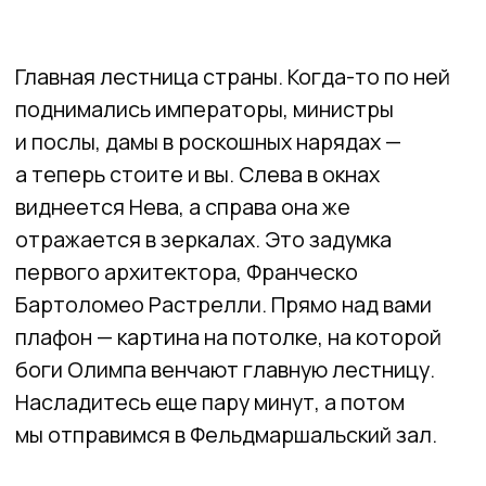
портреты великих фельдмаршалов, а над
вами — бронзовые люстры весом
в несколько сотен килограмм. Орнаментом
трубит о победе: лавровые ветви, мечи,
доспехи.
Фельдмаршальский зал. Фото: WOW! Питер
МАЛЫЙ ТРОННЫЙ ЗАЛ
Снова роскошь: на полу натуральный