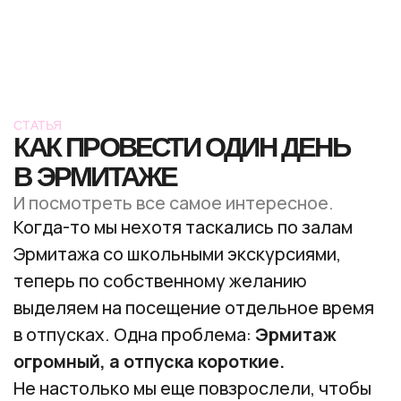
в отпусках. Одна проблема:
Эрмитаж
огромный, а отпуска короткие.
Не настолько мы еще повзрослели, чтобы
выделять на музей больше свободного дня.
Именно поэтому мы обратились
к основательнице
экскурсионного
агентства
WOW! Питер
Виталии
Поцелуйко. Вместе мы собрали этот
большой гид — как успеть посмотреть все
самое интересное, во сколько приходить,
как одеваться и где купить билеты.
ЧТО ПОМНИТЬ
ПЕРЕД ПОСЕЩЕНИЕМ
Билеты.
Покупайте только
на официальном
сайте.
Мы лично видели ситуациии, когда
билеты со сторонних агрегаторов
оказывались недействительными на входе.