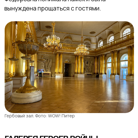
Длинная галерея, где по левую сторону
когда-то висели картины — посмотрите,
для них до сих пор остались крепления.
По правую — окна ведут нас прямо в сад.
Стойте, но мы ведь на втором этаже… Что
это за секретный сад, расскажем немного
позже, а пока предлагаем насладиться
собранием коллекции средневековых
предметов.