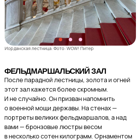
Малый тронный зал. Фото: ЩУКА
ГЕРБОВЫЙ ЗАЛ
Если при входе вы подумали «дорого-
богато», так и задумывалось, ведь это зал
для приемов. Между золотых колонн — окна
в пол, напротив — зеркала, люстры
с гербами российской империи, над
входом — балкончик для оркестра. Кстати,
Александр III, который не очень любил балы
(в отличие от своей супруги) начинал
отпускать оркестрантов одному, пока
музыка совсем не затихала. Тогда Мария
Федоровна понимала намек и была