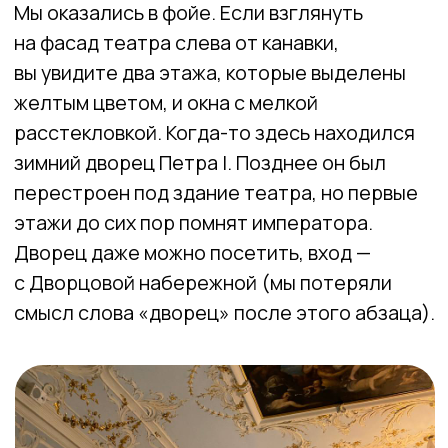
культуры и искусства кочевых племен
Алтая.
Импрессионисты.
С 2014 года открылся
новый огромный корпус Эрмитажа —
восточное крыло здания Главного Штаба.
Нужно всего лишь пересечь Дворцовую
площадь и вы уже переноситесь в Париж XIX
—XX вв.еков. Билет нужно приобрести
отдельно, можно на сайте Эрмитажа,
можно на месте, в кассе Главного Штаба.