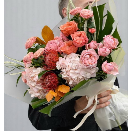
Расцветай. Фото: сайт Расцветай
ROSSÁ
Метро
Сретенский бульвар
Доставка:
есть, в любое удобное время