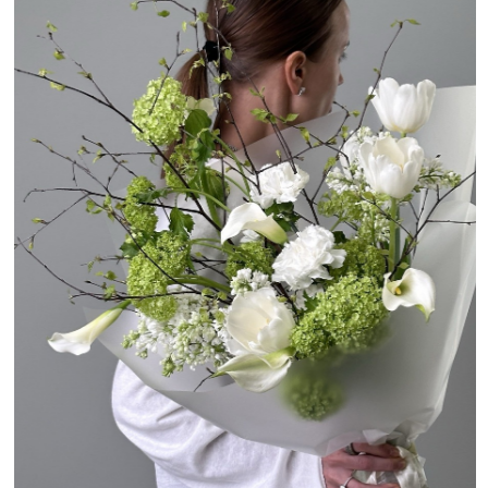
Rossá. Фото: сайт Rossá
ВО ИМЯ РОЗЫ
Сеть магазинов
в центре Москвы
Доставка:
есть, с 09:00 до 21:00, в пределах МКАД включена в стоимость
букета
Небольшие цветочные, чтобы вы точно могли
собрать красивый букет почти в любой
стороне Москвы — проверенная классика
подойдет для любого повода. А на их сайте