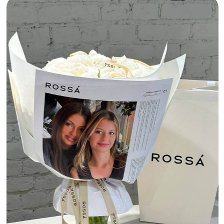
Во имя розы. Фото: сайт Во имя розы
СОБРАН В САДУ
Метро
Киевская
Доставка:
есть
Оценили бренд-маркетинг этого цветочного.
Мы так часто ищем минималистичную упаковку
для букетов — «Собран в саду» отлично
справился с этим, а их узнаваемые букеты
точно порадуют получателя в любой сезон.