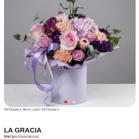
По вопросам сотрудничества вы можете написать
на
worldpike@gmail.com
Получать рассылку для друзей
Я подтверждаю ознакомление с
Политикой
конфиденциальности
и даю
Cогласие
на обработку моих персональных данных
Даю
Согласие
на получение уведомлений
в форме рассылки
Жду письмо