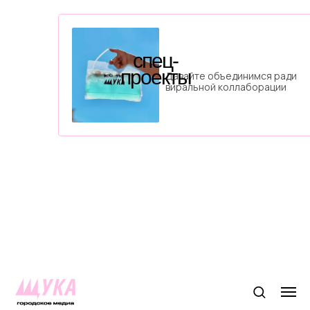
спец-
проекты
Давайте объединимся ради
виральной коллаборации