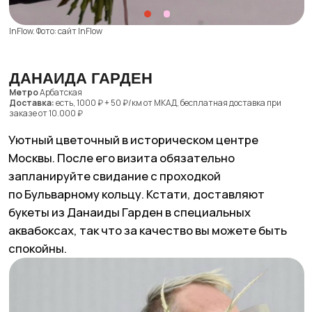
InFlow. Фото: сайт InFlow
РАСЦВЕТАЙ
Метро
Маяковская
Доставка:
есть, с 09:00 до 21:00 до 900 ₽ в пределах МКАД
За секунду переносимся в весенние европейские
столицы — и вот Московские проспекты уже
превратились в Елисейские поля со стильными
элитными магазинами. Небольшой уютный
цветочный в самом центре.