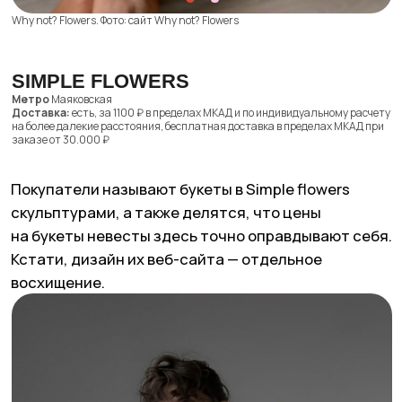
Simple Flowers. Фото: сайт Simple Flowers
INFLOW
Метро
Улица 1905 года
Доставка:
есть, от 500 ₽ в зависимости от месторасположения
InFlow для нас ассоциируется с нежностью. Если
вы любите пастельные цветы и спокойные букеты,
вам точно сюда. А если в вашей голове уже