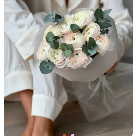
SIMPLE FLOWERS
Метро
Маяковская
Доставка:
есть, за 1100 ₽ в пределах МКАД и по индивидуальному расчету
на более далекие расстояния, бесплатная доставка в пределах МКАД при
заказе от 30.000 ₽
Покупатели называют букеты в Simple flowers
скульптурами, а также делятся, что цены
на букеты невесты здесь точно оправдывают себя.
Кстати, дизайн их веб-сайта — отдельное
восхищение.