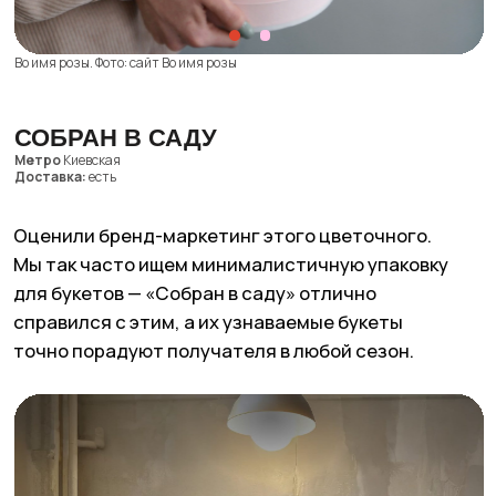
Городской букет. Фото: сайт Городской букет, Яндекс Карты
NT FLOWERS
Метро
Автозаводская
Доставка:
есть
Развеиваем миф о том, что все красивые
цветочные находятся в центре. Специально для
вас — уютный магазин на Автозаводской, где
можно и букет собрать, и целое мероприятие
оформить.