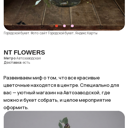
Краснодар
ЩУКА, где купить?
О нас
Статьи
Карьера
Гастро
Политика
Культура
конфиденциальности
Здоровье
Общие условия договора
Мода
Правила возврата
Люди
Экономика для зумеров
Сотрудничество
Рекламодателям
Спецпроекты
Афиша
Сувениры
Медиакит