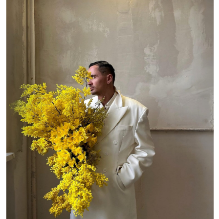
Nt Flowers. Фото: сайт Nt Flowers
LA GRACIA
Метро
Маяковская
Доставка:
есть, от 600 ₽ в зависимости от месторасположения, +1300 ₽
за каждые 10 км после МКАД