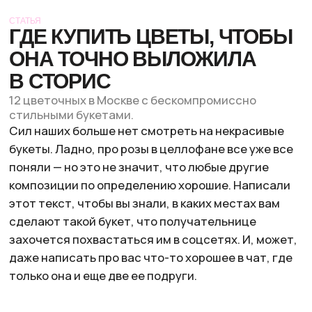
Сил наших больше нет смотреть на некрасивые
букеты. Ладно, про розы в целлофане все уже все
поняли — но это не значит, что любые другие
композиции по определению хорошие. Написали
этот текст, чтобы вы знали, в каких местах вам
сделают такой букет, что получательнице
захочется похвастаться им в соцсетях. И, может,
даже написать про вас что-то хорошее в чат, где
только она и еще две ее подруги.
КУЛЬТУРА ЦВЕТОВ
Метро
Улица 1905 года
Доставка:
есть
Цветочные с высокими отзывами, стильными
упаковками букетов и шоурумами, в которых все
просится в кадр. Кстати, некоторые точки
работают до 23:00 специально для самых
поздних сюрпризов.