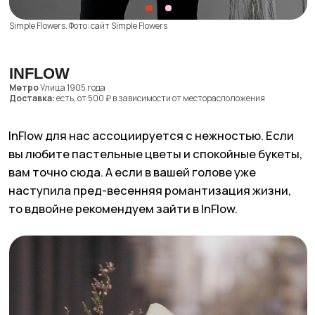
InFlow. Фото: сайт InFlow
ДАНАИДА ГАРДЕН
Метро
Арбатская
Доставка:
есть, 1000 ₽ + 50 ₽/км от МКАД, бесплатная доставка при
заказе от 10.000 ₽
Уютный цветочный в историческом центре
Москвы. После его визита обязательно
запланируйте свидание с проходкой
по Бульварному кольцу. Кстати, доставляют
букеты из Данаиды Гарден в специальных
аквабоксах, так что за качество вы можете быть
спокойны.