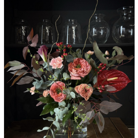
La Gracia. Фото: сайт и социальные сети La Gracia
Текст: Саша Диева
Подписывайтесь
на нас в Telegram
без СМС и регистраций
Москва
Петербург
Дубай