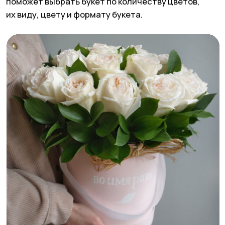
Во дворах между Курской и Чистыми прудами
спрятаны не только стильные зумерские
кофейни, но и цветочные с соответствующими
ценами. Уверены, этот камерный магазин
запомнится вам своей аутентичностью
и чудесным внутренним двориком.