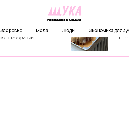
рекл
ты
Расскаж
Здоровье
Мода
Люди
Экономика для з
бизнесе
объединимся ради
и город
 коллаборации