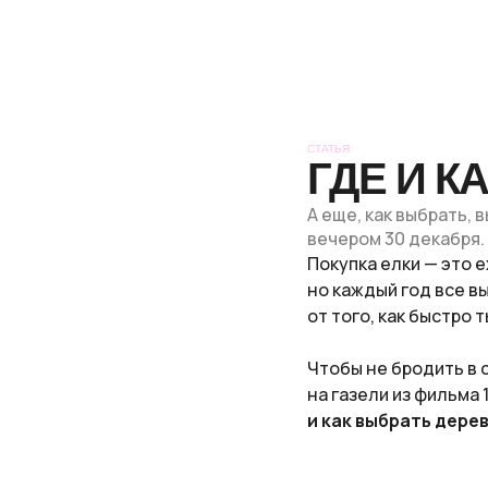
СТАТЬЯ
ГДЕ И К
А еще, как выбрать,
вечером 30 декабря.
Покупка елки — это 
но каждый год все в
от того, как быстро т
Чтобы не бродить в 
на газели из фильма 
и как выбрать дерев