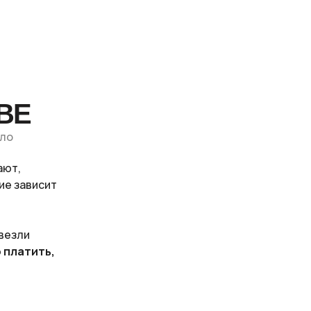
КВЕ
рло
ают,
ие зависит
ивезли
о платить,