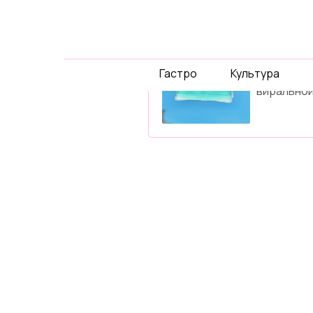
спец-
проек
Гастро
Культура
Давайте 
виральной