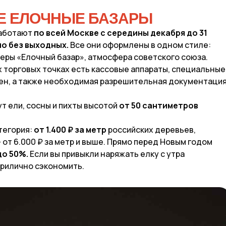
Е ЕЛОЧНЫЕ БАЗАРЫ
работают
по всей Москве с середины декабря до 31
о без выходных.
Все они оформлены в одном стиле:
еры «Елочный базар», атмосфера советского союза.
х торговых точках есть кассовые аппараты, специальные
цен, а также необходимая разрешительная документация
т ели, сосны и пихты высотой
от 50 сантиметров
тегория:
от 1.400 ₽ за метр
российских деревьев,
от 6.000 ₽ за метр и выше. Прямо перед Новым годом
до 50%.
Если вы привыкли наряжать елку с утра
прилично сэкономить.