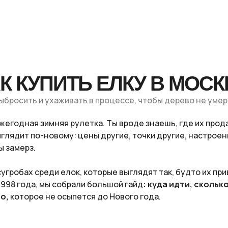
АК КУПИТЬ ЕЛКУ В МОС
 выбросить и ухаживать в процессе, чтобы дерево не уме
ежегодная зимняя рулетка. Ты вроде знаешь, где их прод
ыглядит по-новому: цены другие, точки другие, настроен
ы замерз.
сугробах среди елок, которые выглядят так, будто их пр
1998 года, мы собрали большой гайд
: куда идти, скольк
о,
которое не осыпется до Нового года.