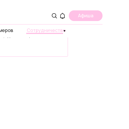
ама
Афиша
ите о вашем проекте,
умеров
 или продукте в странах
Сотрудничество
ах, где есть ЩУКА