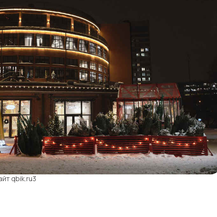
йт qbik.ru3