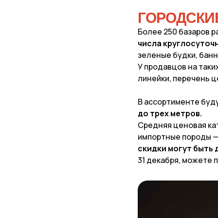
ГОРОДСКИ
Более 250 базаров 
числа круглосуточн
зеленые будки, банн
У продавцов на таки
линейки, перечень 
В ассортименте буду
до трех метров.
Средняя ценовая ка
импортные породы — 
скидки могут быть 
31 декабря, можете 