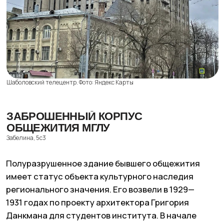
Заброшенный корпус общежития МГЛУ. Фото: Яндекс Карты
ПОМЕРАНЦЕВАЯ ОРАНЖЕРЕЯ
Старые Кузьминки, 9
Оранжерея построена в начале XIX в. для семьи
Голицыных. Здесь выращивали экзотические
растения, а позже в здании открылись
Голицынские сельскохозяйственные курсы —
первое высшее аграрное учебное заведение
для женщин. В советские годы здесь
располагался ВНИИ экспериментальной
ветеринарии. Говорят, что в лабораториях
проводили опыты над животными