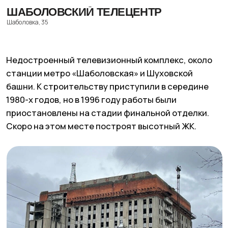
ОБЩЕЖИТИЯ МГЛУ
Забелина, 5с3
Полуразрушенное здание бывшего общежития
имеет статус объекта культурного наследия
регионального значения. Его возвели в 1929—
1931 годах по проекту архитектора Григория
Данкмана для студентов института. В начале
2000-х годов здесь произошёл крупный пожар.
Позднее объект попытались приспособить под
апарт-отель, однако из-за банкротства
инвестора проект так и не был реализован,
и здание окончательно пришло в запустение.