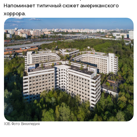
башни. К строительству приступили в середине
1980-х годов, но в 1996 году работы были
приостановлены на стадии финальной отделки.
Скоро на этом месте построят высотный ЖК.
Шаболовский телецентр. Фото: Яндекс Карты
ЗАБРОШЕННЫЙ КОРПУС