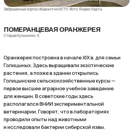
Померанцевая оранжерея. Фото: Яндекс Карты
РЕСТОРАН «ЛЕТО»
Аллея Большого Круга, 7
Ресторан, построенный в послевоенные годы,
закрылся в 1970-е годы, а позже внутри
произошел пожар. После этого здание
забросили, но оно все еще привлекает жителей
и гостей столицы своим антуражем.
Подписывайтесь
на нас в Telegram
без СМС и регистраций
Москва
Петербург