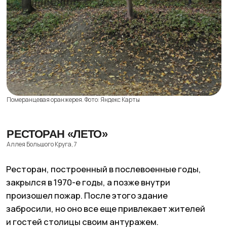
одним из первых.
По вопросам сотрудничества вы можете написать
Дата материала:
зима
2025
на
worldpike@gmail.com
Вернуться к статьям
Получать рассылку для друзей
Я подтверждаю ознакомление с
Политикой
конфиденциальности
и даю
Cогласие
на обработку моих персональных данных
Даю
Согласие
на получение уведомлений
в форме рассылки
Жду письмо