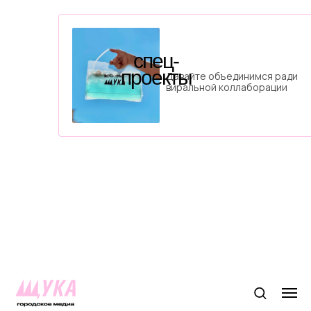
спец-
проекты
Давайте объединимся ради
виральной коллаборации