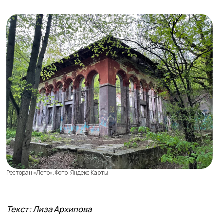
© ИП Абибуллаева Э.Э. Все права защищены
ИНН 233710163987 и ОГРНИП 318237500287753
*Компания Meta Platforms Inc. признана экстремистской
организацией, ее деятельность на территории России
запрещена
Создание сайтов: @imarketina