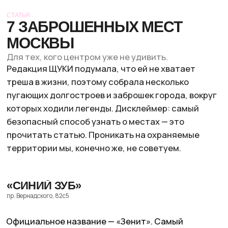
пугающих долгостроев и заброшек города, вокруг
которых ходили легенды. Дисклеймер: самый
безопасный способ узнать о местах — это
прочитать статью. Проникать на охраняемые
территории мы, конечно же, не советуем.
«СИНИЙ ЗУБ»
пр. Вернадского, 82с5
Официальное название — «Зенит». Самый
большой долгострой Москвы (не считая другого
на Юго-Западной) должен был стать бизнес-
центром, но этого не произошло из-за
финансовых проблем. Изначально здесь
планировали открыть крупнейший бизнес-
комплекс в столице, включающий в себя
пятизвёздочный отель и ресторан на последнем
этаже.