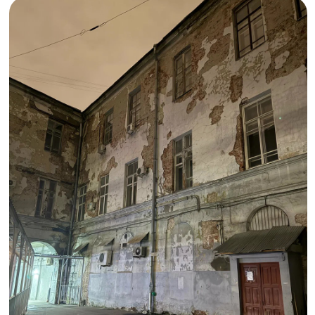
Здание заброшенного Главпочтамта. Фото: Яндекс Карты
ХОВРИНСКАЯ БОЛЬНИЦА
Клинская, 2
Один из самых известных недостроев города,
строительство которого остановили в 1985
году. Оно стало известным местом среди
сталкеров (то самое видео Димы
Масленникова) и обросло легендами из-за
мрачной атмосферы и необычной формы.
Снесена в 2018 и теперь на ее месте
находится ЖК с подземной парковкой.
Напоминает типичный сюжет американского
хоррора.