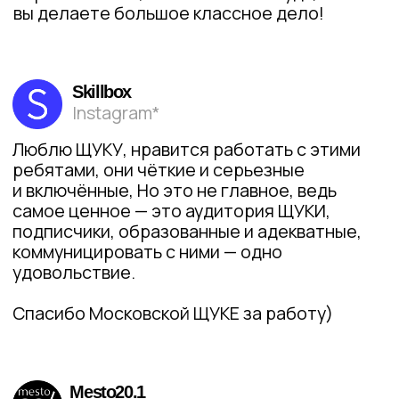
О нас
Статьи
Карьера
Гастро
Политика
Культура
конфиденциальности
Здоровье
Общие условия договора
Мода
Правила возврата
Люди
Экономика для зумеров
Сотрудничество
Рекламодателям
Спецпроекты
Афиша
Сувениры
Медиакит
По вопросам сотрудничества вы можете написать
на
worldpike@gmail.com
Получать рассылку для друзей