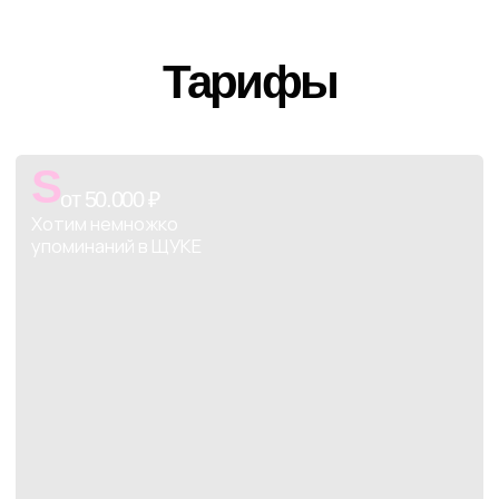
Варианты
Как работаем
Охваты
Дитейлс
L
от 350.000 ₽
Хотим сделать wow-проект
вместе с ЩУКОЙ
Варианты
Как работаем
Охваты