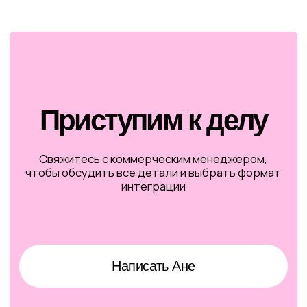
Instagram*
Хочу вас поблагодарить за ваш обзор.
Столько гостей пришло, что мы в шоке!
У вас такая лояльная и хорошая аудитория,
прощали нам все косяки, но мы все
исправили))
Хочется
большего?
Создать спецпроект