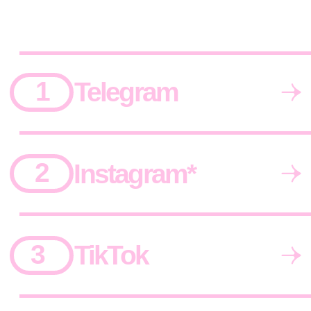
Варианты
Как работаем
Охваты
Дитейлс
M
от 135.000 ₽
Хотим серьезный эффект
от сотрудничества с ЩУКОЙ