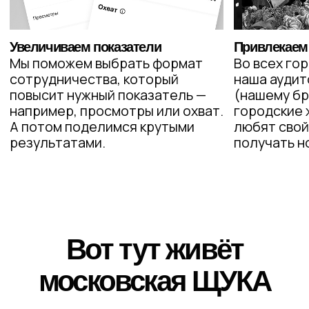
3
TikTok
Тарифы
S
от 50.000 ₽
Хотим немножко
упоминаний в ЩУКЕ