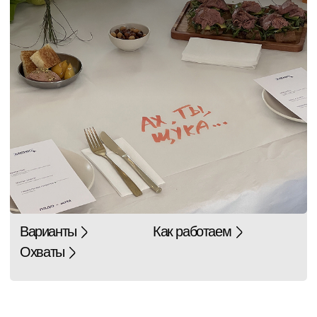
Мы работали с вами один раз и это был
один из лучших опытов работы с медиа для
меня и команды.
Очень понравилось и стиль общения,
и оперативность работы, ну и, конечно,
суперприятная статистика. Очень надеюсь
поработать еще вместе как-нибудь,
вы делаете большое классное дело!
Skillbox
Instagram*
Люблю ЩУКУ, нравится работать с этими
ребятами, они чёткие и серьезные
и включённые, Но это не главное, ведь
самое ценное — это аудитория ЩУКИ,
подписчики, образованные и адекватные,
коммуницировать с ними — одно
удовольствие.
Cпасибо Московской ЩУКЕ за работу)
Создать спецпроект с нами
Mesto20.1