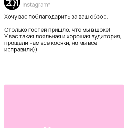
Я подтверждаю ознакомление с
Политикой
конфиденциальности
и даю
Cогласие
на обработку моих персональных данных
Даю
Согласие
на получение уведомлений
в форме рассылки
Жду письмо
© ИП Абибуллаева Э.Э. Все права защищены
ИНН 233710163987 и ОГРНИП 318237500287753
*Компания Meta Platforms Inc. признана экстремистской
организацией, ее деятельность на территории России
запрещена
Создание сайтов: @imarketina