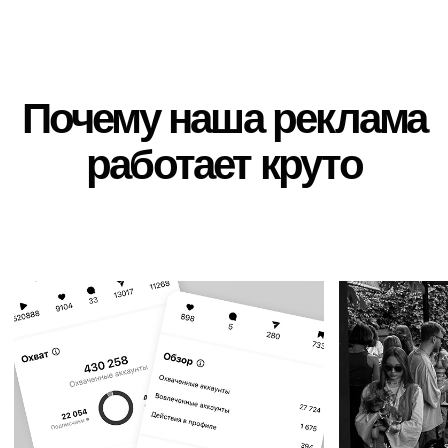
Мы поможем выбрать формат
Во всех городах, где есть ЩУК
сотрудничества, который
наша аудитория — это лояльн
повысит нужный показатель —
(нашему бренду), современн
например, просмотры или охват.
городские жители, которые
А потом поделимся крутыми
любят свой город и хотят
результатами.
получать новый экспириенс.
Вот тут живёт
московская ЩУКА
1
Telegram
2
Instagram*